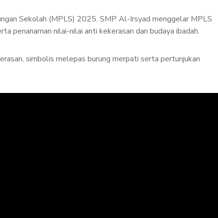
ngkungan Sekolah (MPLS) 2025. SMP Al-Irsyad menggelar MPLS
a penanaman nilai-nilai anti kekerasan dan budaya ibadah.
kerasan, simbolis melepas burung merpati serta pertunjukan