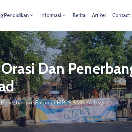
ng Pendidikan
Informasi
Berita
Artikel
Contact
l, Orasi Dan Penerban
ad
an Penerbangan Balon di MPLS SMP Al-Irsyad