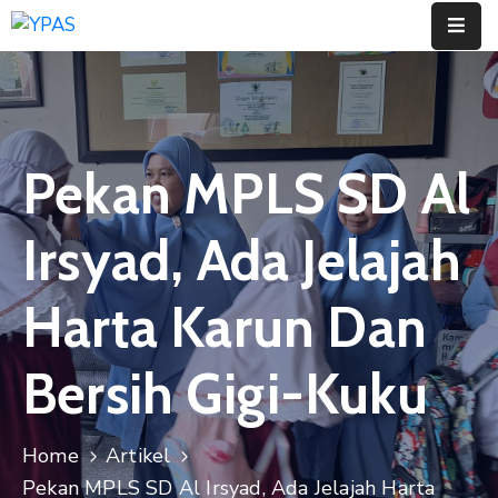
Home
Profil
Pekan MPLS SD Al
Jenjang
Pendidikan
Irsyad, Ada Jelajah
Informasi
Harta Karun Dan
Berita
Bersih Gigi-Kuku
Artikel
Contact
Home
Artikel
Pekan MPLS SD Al Irsyad, Ada Jelajah Harta