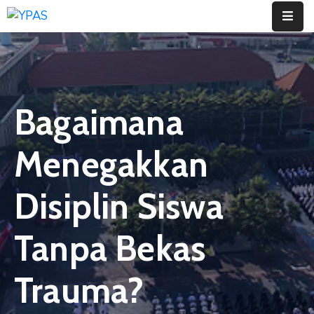
Home
Profil
Bagaimana
Jenjang
Pendidikan
Menegakkan
Informasi
Disiplin Siswa
Berita
Tanpa Bekas
Artikel
Contact
Trauma?